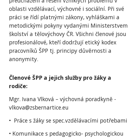
předcházení a řešení vzniklých problémů v
oblasti vzdělávací, výchovné i sociální. Při své
práci se řídí platnými zákony, vyhláškami a
metodickými pokyny vydanými Ministerstvem
školství a tělovýchovy ČR. Všichni členové jsou
profesionálové, kteří dodržují etický kodex
pracovníků ŠPP tj. principy důvěrnosti a
anonymity.
Členové ŠPP a jejich služby pro žáky a
rodiče:
Mgr. Ivana Vlková – výchovná poradkyně -
vlkova@zsbernartice.eu
• Práce s žáky se spec.vzdělávacími potřebami
• Komunikace s pedagogicko- psychologickou